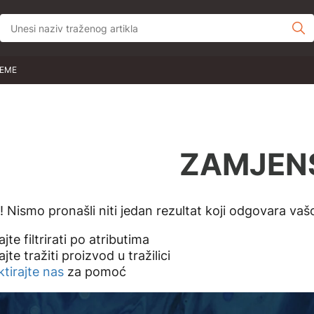
JEME
ZAMJEN
 Nismo pronašli niti jedan rezultat koji odgovara vašo
jte filtrirati po atributima
jte tražiti proizvod u tražilici
tirajte nas
za pomoć