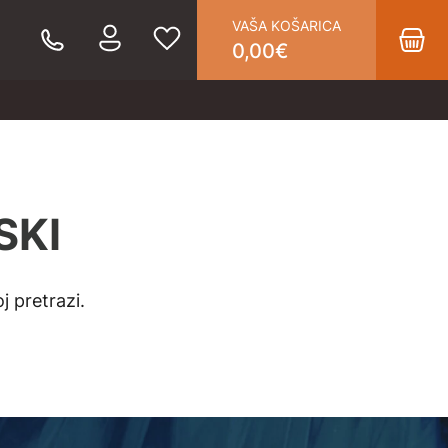
VAŠA KOŠARICA
0,00
€
SKI
j pretrazi.