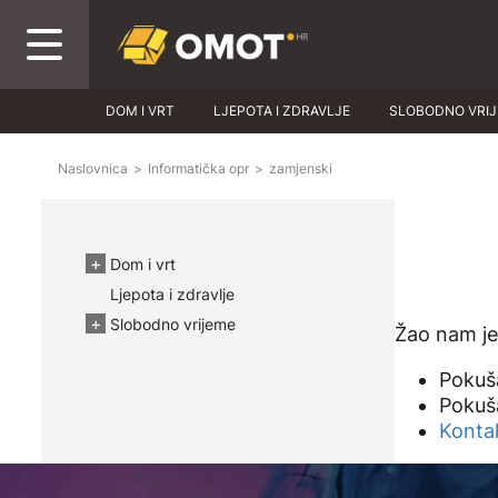
DOM I VRT
LJEPOTA I ZDRAVLJE
SLOBODNO VRI
Naslovnica
>
Informatička opr
>
zamjenski
Dom i vrt
Ljepota i zdravlje
Slobodno vrijeme
Žao nam je!
Pokuša
Pokuša
Kontak