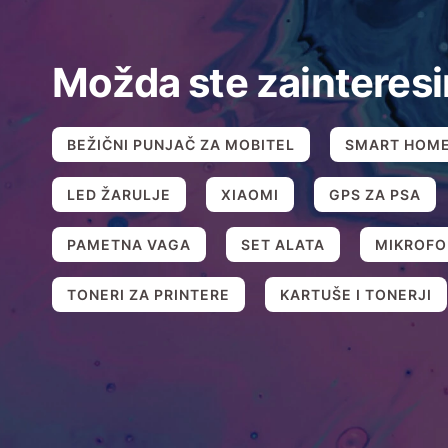
Možda ste zainteresi
BEŽIČNI PUNJAČ ZA MOBITEL
SMART HOM
LED ŽARULJE
XIAOMI
GPS ZA PSA
PAMETNA VAGA
SET ALATA
MIKROFO
TONERI ZA PRINTERE
KARTUŠE I TONERJI