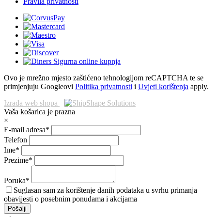
Pravila privatnosti
Ovo je mrežno mjesto zaštićeno tehnologijom reCAPTCHA te se
primjenjuju Googleovi
Politika privatnosti
i
Uvjeti korištenja
apply.
Izrada web shopa
Vaša košarica je prazna
×
E-mail adresa*
Telefon
Ime*
Prezime*
Poruka*
Suglasan sam za korištenje danih podataka u svrhu primanja
obavijesti o posebnim ponudama i akcijama
Pošalji