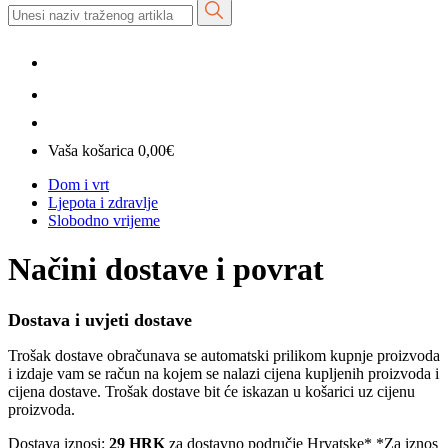
Vaša košarica
0,00
€
Dom i vrt
Ljepota i zdravlje
Slobodno vrijeme
Načini dostave i povrat
Dostava i uvjeti dostave
Trošak dostave obračunava se automatski prilikom kupnje proizvoda
i izdaje vam se račun na kojem se nalazi cijena kupljenih proizvoda i
cijena dostave. Trošak dostave bit će iskazan u košarici uz cijenu
proizvoda.
Dostava iznosi:
29 HRK
za dostavno područje Hrvatske* *Za iznos