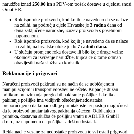
narudžbe iznad
250,00 kn
s PDV-om trošak dostave u cijelosti snosi
Omot HR.
Rok isporuke proizvoda, kod kojih je navedeno da se nalaze
na zalihi, na području cijele Hrvatske je
3 radna
dana od
dana zaključene narudžbe, izuzev proizvoda s posebnom
napomenom.
Rok isporuke proizvoda, kod kojih je navedeno da se nalaze
na zalihi, na hrvatske otoke je do
7 radnih dana.
U slučaju promjene roka dostave ili bilo koje druge važne
okolnosti za izvršenje narudžbe, kupca će o tome odmah
obavijestiti naša služba za korisnik
Reklamacije i prigovori
Naručeni proizvodi pakirani su na način da se uobičajenom
manipulacijom u transportu/dostavi ne oštete. Kupac je dužan
prilikom preuzimanja pregledati pakiranje pošiljke. Ukoliko
pakiranje pošiljke ima vidljivih oštećenja/nedostataka,
preporučujemo da kupac odbije primitak iste jer postoji mogućnost
da je proizvod unutar takvog pakiranja oštećen. Odbijanjem
primitka, dostavna služba će pošiljku vratiti u ADLER GmbH
d.o.o., uz napomenu da pošiljka sadrži nedostatak.
Reklamacije vezane za nedostatke proizvoda te svi ostali prigovori