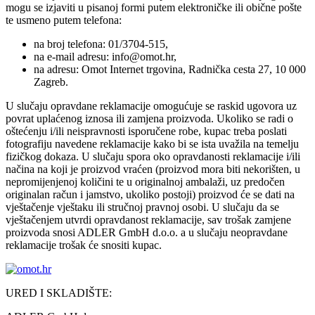
mogu se izjaviti u pisanoj formi putem elektroničke ili obične pošte
te usmeno putem telefona:
na broj telefona: 01/3704-515,
na e-mail adresu: info@omot.hr,
na adresu: Omot Internet trgovina, Radnička cesta 27, 10 000
Zagreb.
U slučaju opravdane reklamacije omogućuje se raskid ugovora uz
povrat uplaćenog iznosa ili zamjena proizvoda. Ukoliko se radi o
oštećenju i/ili neispravnosti isporučene robe, kupac treba poslati
fotografiju navedene reklamacije kako bi se ista uvažila na temelju
fizičkog dokaza. U slučaju spora oko opravdanosti reklamacije i/ili
načina na koji je proizvod vraćen (proizvod mora biti nekorišten, u
nepromijenjenoj količini te u originalnoj ambalaži, uz predočen
originalan račun i jamstvo, ukoliko postoji) proizvod će se dati na
vještačenje vještaku ili stručnoj pravnoj osobi. U slučaju da se
vještačenjem utvrdi opravdanost reklamacije, sav trošak zamjene
proizvoda snosi ADLER GmbH d.o.o. a u slučaju neopravdane
reklamacije trošak će snositi kupac.
URED I SKLADIŠTE: