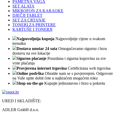
PAMETNA VAGA
SET ALATA
MIKROFON ZA KARAOKE
DJEČJI TABLET
SET ZA CRTANJE
TONERI ZA PRINTERE
KARTUŠE I TONERJI
Najpovoljnija kupnja
Najpovoljnije cijene u svakom
trenutku
Dostava unutar 24 sata
Omogućavamo sigurnu i brzu
dostavu na sve lokacije
Sigurno plaćanje
Pouzdana i sigurna kupovina za sve
vrste plaćanja
Provjerena internet trgovina
Certificirana web trgovina
Online podrška
Obratite nam se s povjerenjem. Odgovore
na Vaše upite dobit ćete u najkraćem mogućem roku
Shop on-the-go
Kupujte jednostavno i brzo u pokretu
URED I SKLADIŠTE:
ADLER GmbH d.o.o.