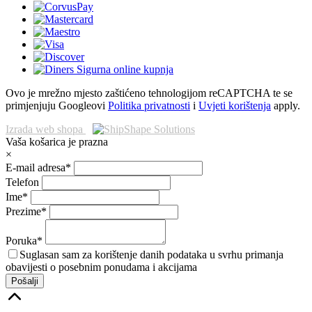
Ovo je mrežno mjesto zaštićeno tehnologijom reCAPTCHA te se
primjenjuju Googleovi
Politika privatnosti
i
Uvjeti korištenja
apply.
Izrada web shopa
Vaša košarica je prazna
×
E-mail adresa*
Telefon
Ime*
Prezime*
Poruka*
Suglasan sam za korištenje danih podataka u svrhu primanja
obavijesti o posebnim ponudama i akcijama
Pošalji