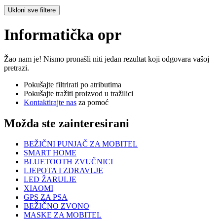
Ukloni sve filtere
Informatička opr
Žao nam je! Nismo pronašli niti jedan rezultat koji odgovara vašoj
pretrazi.
Pokušajte filtrirati po atributima
Pokušajte tražiti proizvod u tražilici
Kontaktirajte nas
za pomoć
Možda ste zainteresirani
BEŽIČNI PUNJAČ ZA MOBITEL
SMART HOME
BLUETOOTH ZVUČNICI
LJEPOTA I ZDRAVLJE
LED ŽARULJE
XIAOMI
GPS ZA PSA
BEŽIČNO ZVONO
MASKE ZA MOBITEL