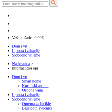
Vaša košarica
0,00
€
Dom i vrt
Ljepota i zdravlje
Slobodno vrijeme
Naslovnica
>
Informatička opr
Dom i vrt
Smart home
Kućanski aparati
Osobna vaga
Ljepota i zdravlje
Slobodno vrijeme
Oprema za bicikle
Bluetooth zvučnici