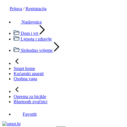
Prijava
/
Registracija
Naslovnica
Dom i vrt
Ljepota i zdravlje
Slobodno vrijeme
Smart home
Kućanski aparati
Osobna vaga
Oprema za bicikle
Bluetooth zvučnici
Favoriti