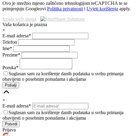
Ovo je mrežno mjesto zaštićeno tehnologijom reCAPTCHA te se
primjenjuju Googleovi
Politika privatnosti
i
Uvjeti korištenja
apply.
Izrada web shopa
Vaša košarica je prazna
×
E-mail adresa*
Telefon
Ime*
Prezime*
Poruka*
Suglasan sam za korištenje danih podataka u svrhu primanja
obavijesti o posebnim ponudama i akcijama
Pošalji
×
E-mail adresa*
Suglasan sam za korištenje danih podataka u svrhu primanja
obavijesti o posebnim ponudama i akcijama
Prijava