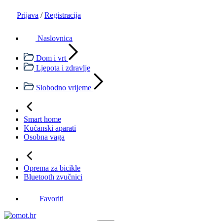
Prijava
/
Registracija
Naslovnica
Dom i vrt
Ljepota i zdravlje
Slobodno vrijeme
Smart home
Kućanski aparati
Osobna vaga
Oprema za bicikle
Bluetooth zvučnici
Favoriti