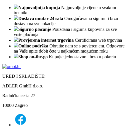
Najpovoljnija kupnja
Najpovoljnije cijene u svakom
trenutku
Dostava unutar 24 sata
Omogućavamo sigurnu i brzu
dostavu na sve lokacije
Sigurno plaćanje
Pouzdana i sigurna kupovina za sve
vrste plaćanja
Provjerena internet trgovina
Certificirana web trgovina
Online podrška
Obratite nam se s povjerenjem. Odgovore
na Vaše upite dobit ćete u najkraćem mogućem roku
Shop on-the-go
Kupujte jednostavno i brzo u pokretu
URED I SKLADIŠTE:
ADLER GmbH d.o.o.
Radnička cesta 27
10000 Zagreb