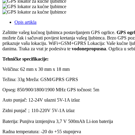
Opis artikla
Zaštitite vašeg kućnog ljubimca postavljanjem GPS ogrlice.
GPS ogrl
možete čak i sačuvati povijest kretanja vašeg ljubimca. Brzo GPS pozi
prikazuje vašu lokaciju. WiFi+GSM+GPRS Lokacija: Vaše kućne ljubimc
danima. Traka za vrat je podesiva te
vodonepropusna
. Ogrlica u se
Tehničke specifikacije:
Veličina: 62 mm x 30 mm x 18 mm
Težina: 33g Mreža: GSM/GPRS GPRS
Opseg: 850/900/1800/1900 MHz GPS točnost: 5m
Auto punjač: 12-24V ulazni 5V-1A izlaz
Zidni punjač；110-220V 5V-1A izlaz
Baterija: Punjiva izmjenjiva 3,7 V 500mAh Li-ion baterija
Radna temperatura: -20 do +55 stupnjeva