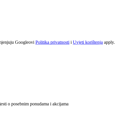
mjenjuju Googleovi
Politika privatnosti
i
Uvjeti korištenja
apply.
ijesti o posebnim ponudama i akcijama