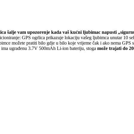
ica šalje vam upozorenje kada vaš kućni ljubimac napusti „sigurnu 
cioniranje: GPS ogrlica prikazuje lokaciju vašeg ljubimca unutar 10 seku
e možete pratiti bilo gdje u bilo koje vrijeme čak i ako nema GPS si
bi ima ugrađenu 3.7V 500mAh Li-ion bateriju, stoga
može trajati do 200