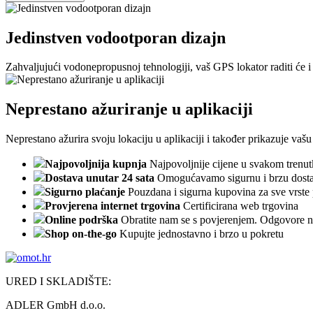
Jedinstven vodootporan dizajn
Zahvaljujući vodonepropusnoj tehnologiji, vaš GPS lokator raditi će 
Neprestano ažuriranje u aplikaciji
Neprestano ažurira svoju lokaciju u aplikaciji i također prikazuje vaš
Najpovoljnija kupnja
Najpovoljnije cijene u svakom trenu
Dostava unutar 24 sata
Omogućavamo sigurnu i brzu dosta
Sigurno plaćanje
Pouzdana i sigurna kupovina za sve vrste 
Provjerena internet trgovina
Certificirana web trgovina
Online podrška
Obratite nam se s povjerenjem. Odgovore n
Shop on-the-go
Kupujte jednostavno i brzo u pokretu
URED I SKLADIŠTE:
ADLER GmbH d.o.o.