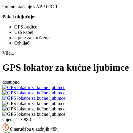
Online praćenje s APP i PC 1.
Paket uključuje:
GPS orglicu
Usb kabel
Upute za korištenje
Odvijač
Više...
GPS lokator za kućne ljubimce
dostupno
Cijena
113,88
€
0 narudžba u zadnjih 48h