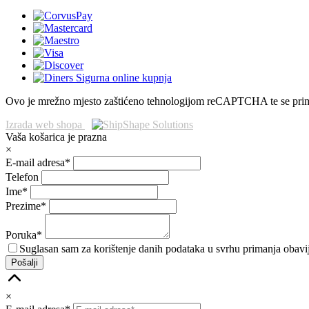
Ovo je mrežno mjesto zaštićeno tehnologijom reCAPTCHA te se pri
Izrada web shopa
Vaša košarica je prazna
×
E-mail adresa*
Telefon
Ime*
Prezime*
Poruka*
Suglasan sam za korištenje danih podataka u svrhu primanja obav
Pošalji
×