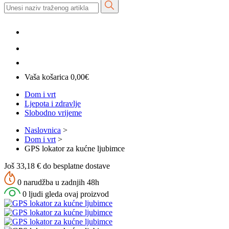
Vaša košarica
0,00
€
Dom i vrt
Ljepota i zdravlje
Slobodno vrijeme
Naslovnica
>
Dom i vrt
>
GPS lokator za kućne ljubimce
Još 33,18 € do besplatne dostave
0 narudžba u zadnjih 48h
0 ljudi gleda ovaj proizvod