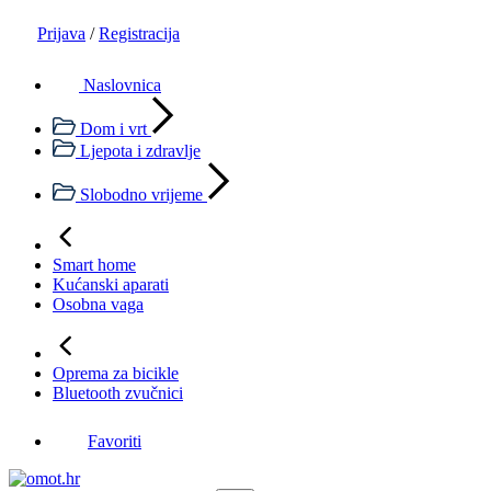
Prijava
/
Registracija
Naslovnica
Dom i vrt
Ljepota i zdravlje
Slobodno vrijeme
Smart home
Kućanski aparati
Osobna vaga
Oprema za bicikle
Bluetooth zvučnici
Favoriti