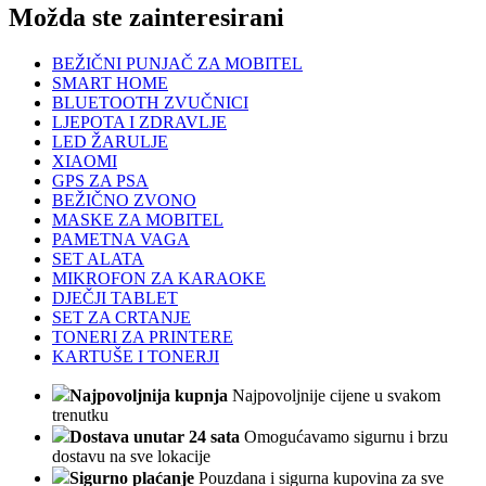
Možda ste zainteresirani
BEŽIČNI PUNJAČ ZA MOBITEL
SMART HOME
BLUETOOTH ZVUČNICI
LJEPOTA I ZDRAVLJE
LED ŽARULJE
XIAOMI
GPS ZA PSA
BEŽIČNO ZVONO
MASKE ZA MOBITEL
PAMETNA VAGA
SET ALATA
MIKROFON ZA KARAOKE
DJEČJI TABLET
SET ZA CRTANJE
TONERI ZA PRINTERE
KARTUŠE I TONERJI
Najpovoljnija kupnja
Najpovoljnije cijene u svakom
trenutku
Dostava unutar 24 sata
Omogućavamo sigurnu i brzu
dostavu na sve lokacije
Sigurno plaćanje
Pouzdana i sigurna kupovina za sve