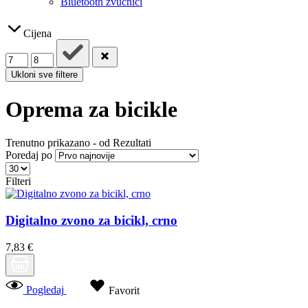
Bluetooth zvučnici
Cijena
Ukloni sve filtere
Oprema za bicikle
Trenutno prikazano
-
od
Rezultati
Poredaj po
Filteri
Digitalno zvono za bicikl, crno
7,83 €
Pogledaj
Favorit