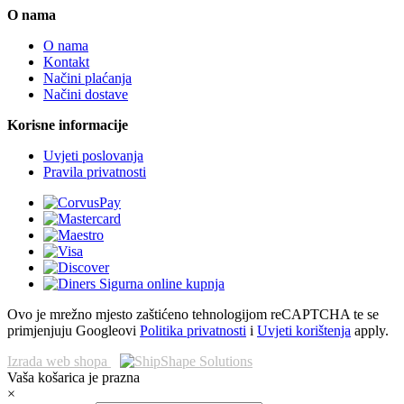
O nama
O nama
Kontakt
Načini plaćanja
Načini dostave
Korisne informacije
Uvjeti poslovanja
Pravila privatnosti
Ovo je mrežno mjesto zaštićeno tehnologijom reCAPTCHA te se
primjenjuju Googleovi
Politika privatnosti
i
Uvjeti korištenja
apply.
Izrada web shopa
Vaša košarica je prazna
×