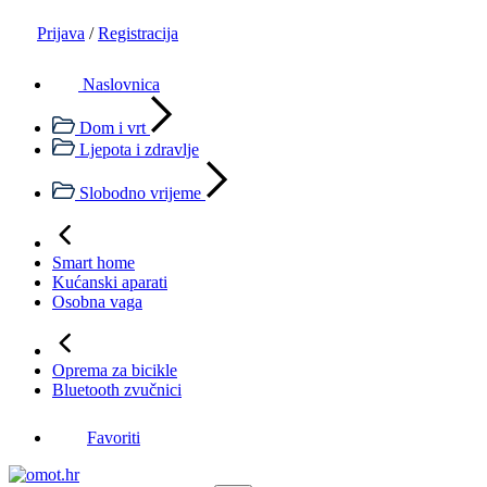
Prijava
/
Registracija
Naslovnica
Dom i vrt
Ljepota i zdravlje
Slobodno vrijeme
Smart home
Kućanski aparati
Osobna vaga
Oprema za bicikle
Bluetooth zvučnici
Favoriti