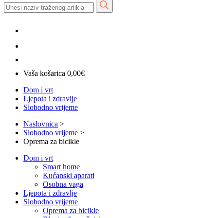
Vaša košarica
0,00
€
Dom i vrt
Ljepota i zdravlje
Slobodno vrijeme
Naslovnica
>
Slobodno vrijeme
>
Oprema za bicikle
Dom i vrt
Smart home
Kućanski aparati
Osobna vaga
Ljepota i zdravlje
Slobodno vrijeme
Oprema za bicikle