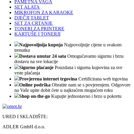
PAMETNA VAGA
SET ALATA
MIKROFON ZA KARAOKE
DJEČJI TABLET
SET ZA CRTANJE
TONERI ZA PRINTERE
KARTUŠE I TONERJI
Najpovoljnija kupnja
Najpovoljnije cijene u svakom
trenutku
Dostava unutar 24 sata
Omogućavamo sigurnu i brzu
dostavu na sve lokacije
Sigurno plaćanje
Pouzdana i sigurna kupovina za sve
vrste plaćanja
Provjerena internet trgovina
Certificirana web trgovina
Online podrška
Obratite nam se s povjerenjem. Odgovore
na Vaše upite dobit ćete u najkraćem mogućem roku
Shop on-the-go
Kupujte jednostavno i brzo u pokretu
URED I SKLADIŠTE:
ADLER GmbH d.o.o.