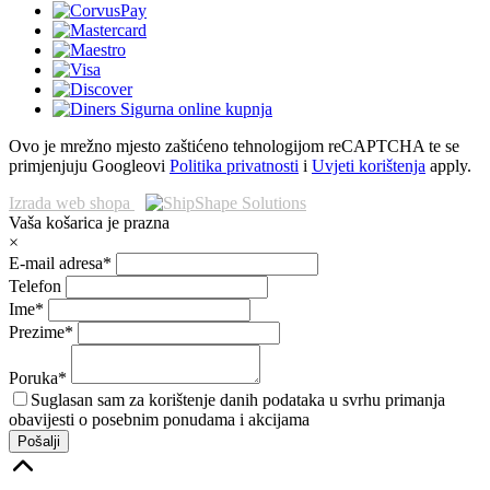
Ovo je mrežno mjesto zaštićeno tehnologijom reCAPTCHA te se
primjenjuju Googleovi
Politika privatnosti
i
Uvjeti korištenja
apply.
Izrada web shopa
Vaša košarica je prazna
×
E-mail adresa*
Telefon
Ime*
Prezime*
Poruka*
Suglasan sam za korištenje danih podataka u svrhu primanja
obavijesti o posebnim ponudama i akcijama
Pošalji