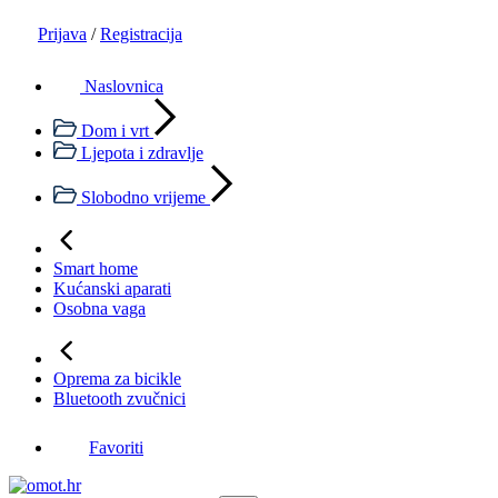
Prijava
/
Registracija
Naslovnica
Dom i vrt
Ljepota i zdravlje
Slobodno vrijeme
Smart home
Kućanski aparati
Osobna vaga
Oprema za bicikle
Bluetooth zvučnici
Favoriti