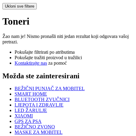
Ukloni sve filtere
Toneri
Žao nam je! Nismo pronašli niti jedan rezultat koji odgovara vašoj
pretrazi.
Pokušajte filtrirati po atributima
Pokušajte tražiti proizvod u tražilici
Kontaktirajte nas
za pomoć
Možda ste zainteresirani
BEŽIČNI PUNJAČ ZA MOBITEL
SMART HOME
BLUETOOTH ZVUČNICI
LJEPOTA I ZDRAVLJE
LED ŽARULJE
XIAOMI
GPS ZA PSA
BEŽIČNO ZVONO
MASKE ZA MOBITEL