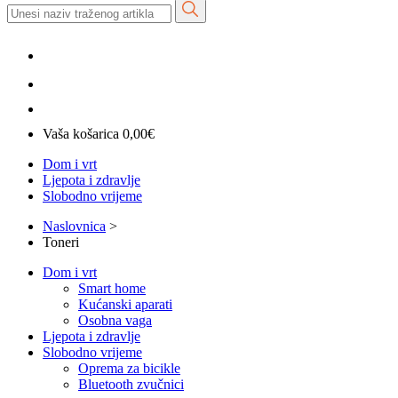
Vaša košarica
0,00
€
Dom i vrt
Ljepota i zdravlje
Slobodno vrijeme
Naslovnica
>
Toneri
Dom i vrt
Smart home
Kućanski aparati
Osobna vaga
Ljepota i zdravlje
Slobodno vrijeme
Oprema za bicikle
Bluetooth zvučnici