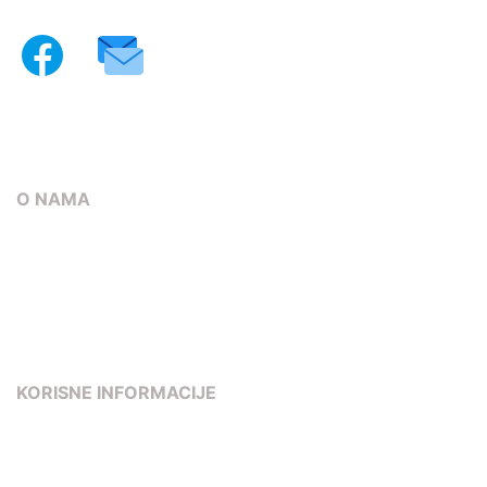
© 2023 ADLER GmbH d.o.o.
Sva prava pridržana.
O NAMA
O nama
Kontakt
Načini plaćanja
Načini dostave
KORISNE INFORMACIJE
Uvjeti poslovanja
Pravila privatnosti