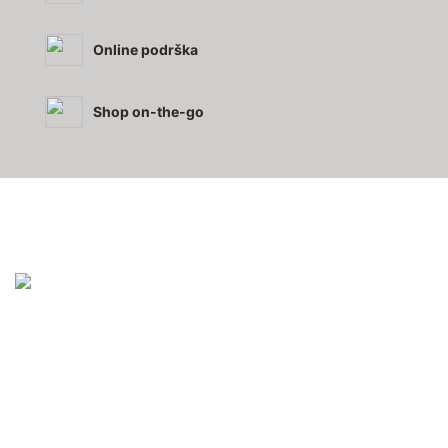
Online podrška
Shop on-the-go
URED I SKLADIŠTE:
ADLER GmbH d.o.o.
Radnička cesta 27
10000 Zagreb