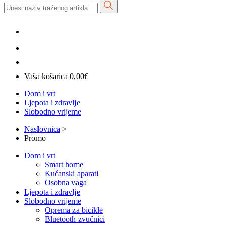
Vaša košarica
0,00
€
Dom i vrt
Ljepota i zdravlje
Slobodno vrijeme
Naslovnica
>
Promo
Dom i vrt
Smart home
Kućanski aparati
Osobna vaga
Ljepota i zdravlje
Slobodno vrijeme
Oprema za bicikle
Bluetooth zvučnici