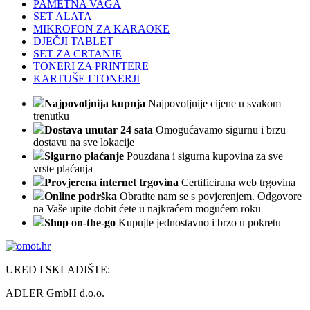
PAMETNA VAGA
SET ALATA
MIKROFON ZA KARAOKE
DJEČJI TABLET
SET ZA CRTANJE
TONERI ZA PRINTERE
KARTUŠE I TONERJI
Najpovoljnija kupnja
Najpovoljnije cijene u svakom
trenutku
Dostava unutar 24 sata
Omogućavamo sigurnu i brzu
dostavu na sve lokacije
Sigurno plaćanje
Pouzdana i sigurna kupovina za sve
vrste plaćanja
Provjerena internet trgovina
Certificirana web trgovina
Online podrška
Obratite nam se s povjerenjem. Odgovore
na Vaše upite dobit ćete u najkraćem mogućem roku
Shop on-the-go
Kupujte jednostavno i brzo u pokretu
URED I SKLADIŠTE:
ADLER GmbH d.o.o.