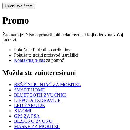
Ukloni sve filtere
Promo
Žao nam je! Nismo pronašli niti jedan rezultat koji odgovara vašoj
pretrazi.
Pokušajte filtrirati po atributima
Pokušajte tražiti proizvod u tražilici
Kontaktirajte nas
za pomoć
Možda ste zainteresirani
BEŽIČNI PUNJAČ ZA MOBITEL
SMART HOME
BLUETOOTH ZVUČNICI
LJEPOTA I ZDRAVLJE
LED ŽARULJE
XIAOMI
GPS ZA PSA
BEŽIČNO ZVONO
MASKE ZA MOBITEL