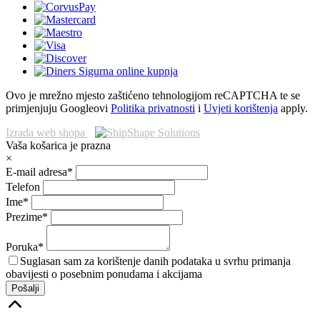
Ovo je mrežno mjesto zaštićeno tehnologijom reCAPTCHA te se
primjenjuju Googleovi
Politika privatnosti
i
Uvjeti korištenja
apply.
Izrada web shopa
Vaša košarica je prazna
×
E-mail adresa*
Telefon
Ime*
Prezime*
Poruka*
Suglasan sam za korištenje danih podataka u svrhu primanja
obavijesti o posebnim ponudama i akcijama
Pošalji