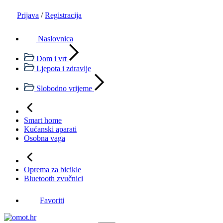
Prijava
/
Registracija
Naslovnica
Dom i vrt
Ljepota i zdravlje
Slobodno vrijeme
Smart home
Kućanski aparati
Osobna vaga
Oprema za bicikle
Bluetooth zvučnici
Favoriti