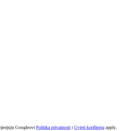
mjenjuju Googleovi
Politika privatnosti
i
Uvjeti korištenja
apply.