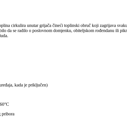
plina cirkulira unutar grijača čineći toplinski obruč koji zagrijava s
ilo da se radilo o poslovnom domjenku, obiteljskom rođendanu ili pikn
duda.
uređaja, kada je priključen)
 60°C
g pribora