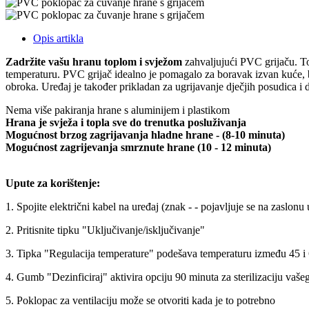
Opis artikla
Zadržite vašu hranu toplom i svježom
zahvaljujući PVC grijaču. To
temperaturu. PVC grijač idealno je pomagalo za boravak izvan kuće, b
obroka. Uređaj je također prikladan za ugrijavanje dječjih posudica i 
Nema više pakiranja hrane s aluminijem i plastikom
Hrana je svježa i topla sve do trenutka posluživanja
Mogućnost brzog zagrijavanja hladne hrane - (8-10 minuta)
Mogućnost zagrijevanja smrznute hrane (10 - 12 minuta)
Upute za korištenje:
1. Spojite električni kabel na uređaj (znak - - pojavljuje se na zaslonu 
2. Pritisnite tipku "Uključivanje/isključivanje"
3. Tipka "Regulacija temperature" podešava temperaturu između 45 i
4. Gumb "Dezinficiraj" aktivira opciju 90 minuta za sterilizaciju vaše
5. Poklopac za ventilaciju može se otvoriti kada je to potrebno