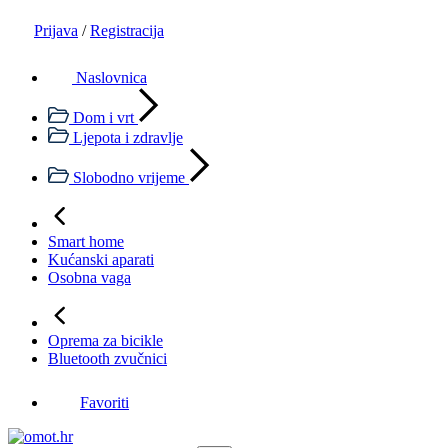
Prijava
/
Registracija
Naslovnica
Dom i vrt
Ljepota i zdravlje
Slobodno vrijeme
Smart home
Kućanski aparati
Osobna vaga
Oprema za bicikle
Bluetooth zvučnici
Favoriti