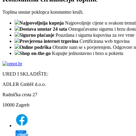
Toplina unutar poklopca konstantno kruži.
Najpovoljnija kupnja
Najpovoljnije cijene u svakom trenu
Dostava unutar 24 sata
Omogućavamo sigurnu i brzu dosta
Sigurno plaćanje
Pouzdana i sigurna kupovina za sve vrste 
Provjerena internet trgovina
Certificirana web trgovina
Online podrška
Obratite nam se s povjerenjem. Odgovore n
Shop on-the-go
Kupujte jednostavno i brzo u pokretu
URED I SKLADIŠTE:
ADLER GmbH d.o.o.
Radnička cesta 27
10000 Zagreb