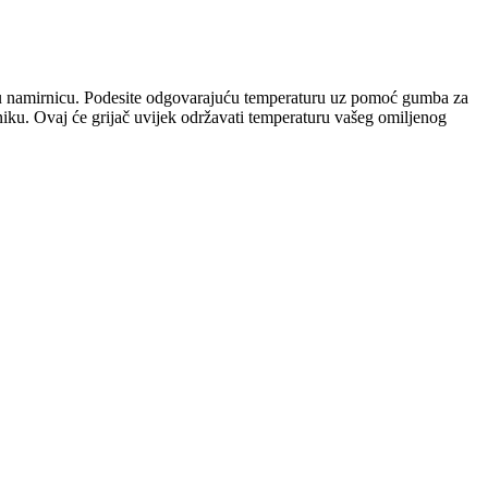
vaku namirnicu. Podesite odgovarajuću temperaturu uz pomoć gumba za
iku. Ovaj će grijač uvijek održavati temperaturu vašeg omiljenog