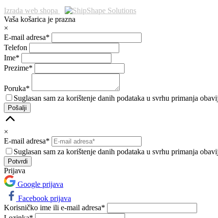
Izrada web shopa
Vaša košarica je prazna
×
E-mail adresa*
Telefon
Ime*
Prezime*
Poruka*
Suglasan sam za korištenje danih podataka u svrhu primanja obav
Pošalji
×
E-mail adresa*
Suglasan sam za korištenje danih podataka u svrhu primanja obav
Prijava
Google prijava
Facebook prijava
Korisničko ime ili e-mail adresa*
Lozinka*