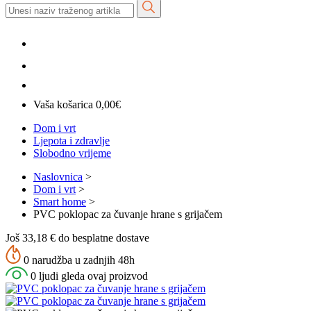
Vaša košarica
0,00
€
Dom i vrt
Ljepota i zdravlje
Slobodno vrijeme
Naslovnica
>
Dom i vrt
>
Smart home
>
PVC poklopac za čuvanje hrane s grijačem
Još 33,18 € do besplatne dostave
0 narudžba u zadnjih 48h
0 ljudi gleda ovaj proizvod