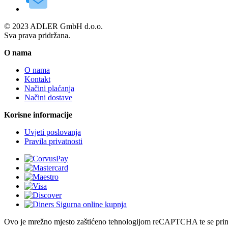
© 2023 ADLER GmbH d.o.o.
Sva prava pridržana.
O nama
O nama
Kontakt
Načini plaćanja
Načini dostave
Korisne informacije
Uvjeti poslovanja
Pravila privatnosti
Ovo je mrežno mjesto zaštićeno tehnologijom reCAPTCHA te se pri