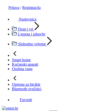
Prijava
/
Registracija
Naslovnica
Dom i vrt
Ljepota i zdravlje
Slobodno vrijeme
Smart home
Kućanski aparati
Osobna vaga
Oprema za bicikle
Bluetooth zvučnici
Favoriti