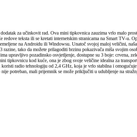
n dodatak za učinkovit rad. Ova mini tipkovnica zauzima vrlo malo pro
 redove teksta ili se kretati internetskim stranicama na Smart TV-u. Op
ve temeljene na Androidu ili Windowsu. Unatoč svojoj maloj veličini, 
3 razine, tako da možete prilagoditi brzinu pokazivača miša svojim oso
a ima upravljivo pozadinsko osvjetljenje, dostupne su 3 boje: crvena, ze
mini tipkovnicu kod kuće, ona je zbog svoje veličine idealna za transp
oristi radio tehnologiju od 2,4 GHz, koja je vrlo stabilna i omogućuje
e potreban, mali prijemnik se može priključiti u udubljenje na stražnjo