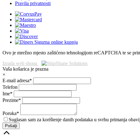
Pravila privatnosti
Ovo je mrežno mjesto zaštićeno tehnologijom reCAPTCHA te se pri
Izrada web shopa
Vaša košarica je prazna
×
E-mail adresa*
Telefon
Ime*
Prezime*
Poruka*
Suglasan sam za korištenje danih podataka u svrhu primanja obav
Pošalji