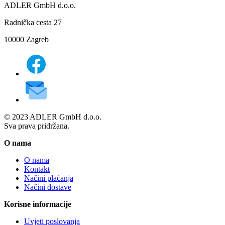
ADLER GmbH d.o.o.
Radnička cesta 27
10000 Zagreb
© 2023 ADLER GmbH d.o.o.
Sva prava pridržana.
O nama
O nama
Kontakt
Načini plaćanja
Načini dostave
Korisne informacije
Uvjeti poslovanja