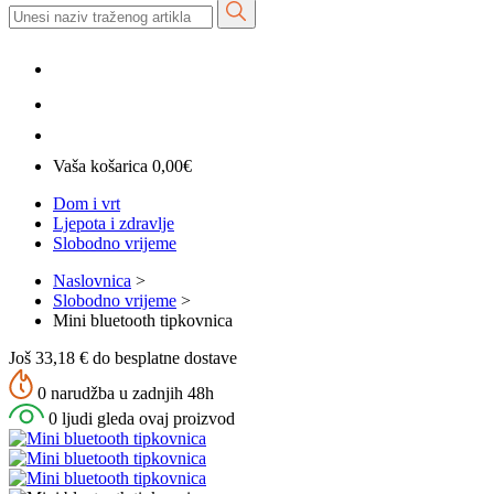
Vaša košarica
0,00
€
Dom i vrt
Ljepota i zdravlje
Slobodno vrijeme
Naslovnica
>
Slobodno vrijeme
>
Mini bluetooth tipkovnica
Još 33,18 € do besplatne dostave
0 narudžba u zadnjih 48h
0 ljudi gleda ovaj proizvod