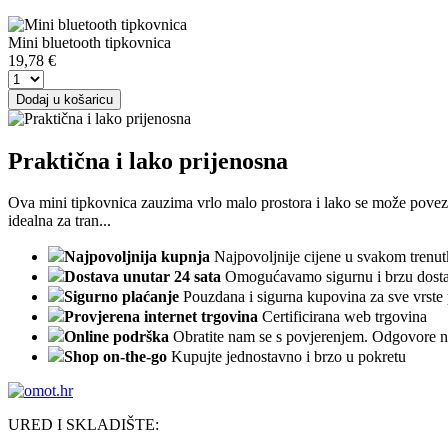
Mini bluetooth tipkovnica
19,78
€
Dodaj u košaricu
Praktična i lako prijenosna
Ova mini tipkovnica zauzima vrlo malo prostora i lako se može povez
idealna za tran...
Najpovoljnija kupnja
Najpovoljnije cijene u svakom trenu
Dostava unutar 24 sata
Omogućavamo sigurnu i brzu dosta
Sigurno plaćanje
Pouzdana i sigurna kupovina za sve vrste 
Provjerena internet trgovina
Certificirana web trgovina
Online podrška
Obratite nam se s povjerenjem. Odgovore n
Shop on-the-go
Kupujte jednostavno i brzo u pokretu
URED I SKLADIŠTE: