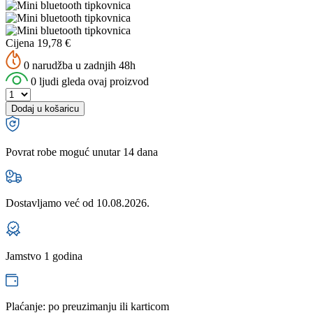
Cijena
19,78
€
0 narudžba u zadnjih 48h
0 ljudi gleda ovaj proizvod
Dodaj u košaricu
Povrat robe moguć unutar 14 dana
Dostavljamo već od
10.08.2026.
Jamstvo 1 godina
Plaćanje: po preuzimanju ili karticom