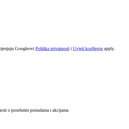
mjenjuju Googleovi
Politika privatnosti
i
Uvjeti korištenja
apply.
ijesti o posebnim ponudama i akcijama