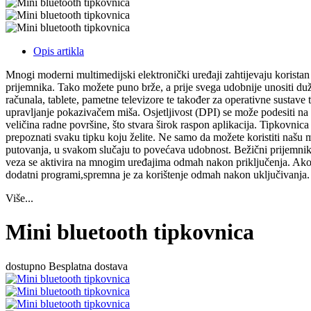
Opis artikla
Mnogi moderni multimedijski elektronički uređaji zahtijevaju korista
prijemnika. Tako možete puno brže, a prije svega udobnije unositi duže
računala, tablete, pametne televizore te također za operativne susta
upravljanje pokazivačem miša. Osjetljivost (DPI) se može podesiti na 
veličina radne površine, što stvara širok raspon aplikacija. Tipkovnic
prepoznati svaku tipku koju želite. Ne samo da možete koristiti našu 
putovanja, u svakom slučaju to povećava udobnost. Bežični prijemnik k
veza se aktivira na mnogim uređajima odmah nakon priključenja. Ako nij
dodatni programi,spremna je za korištenje odmah nakon uključivanja.
Više...
Mini bluetooth tipkovnica
dostupno
Besplatna dostava