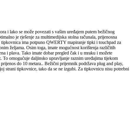
stora i lako se može povezati s vašim uređajem putem bežičnog
timalno je rješenje za multimedijska stolna računala, prijenosna
naša tipkovnica ima potpuno QWERTY mapiranje tipki i touchpad za
bnim željama. Osim toga, imate mogućnost korištenja različitih
lena i plava. Tako imate dobar pregled čak i u mraku i možete
ort. To omogućuje daljinsko upravljanje raznim uređajima tijekom
 prijenos do 10 metara.. Bežični prijemnik podržava plug and play,
j strani tipkovnice, tako da se ne izgubi. Za tipkovnicu nisu potrebni