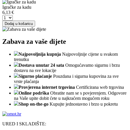
Igračke za kadu
6,13
€
Dodaj u košaricu
Zabava za vaše dijete
Najpovoljnija kupnja
Najpovoljnije cijene u svakom
trenutku
Dostava unutar 24 sata
Omogućavamo sigurnu i brzu
dostavu na sve lokacije
Sigurno plaćanje
Pouzdana i sigurna kupovina za sve
vrste plaćanja
Provjerena internet trgovina
Certificirana web trgovina
Online podrška
Obratite nam se s povjerenjem. Odgovore
na Vaše upite dobit ćete u najkraćem mogućem roku
Shop on-the-go
Kupujte jednostavno i brzo u pokretu
URED I SKLADIŠTE: