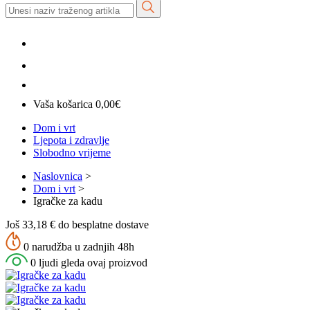
Vaša košarica
0,00
€
Dom i vrt
Ljepota i zdravlje
Slobodno vrijeme
Naslovnica
>
Dom i vrt
>
Igračke za kadu
Još 33,18 € do besplatne dostave
0 narudžba u zadnjih 48h
0 ljudi gleda ovaj proizvod