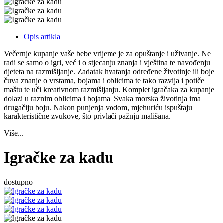
Opis artikla
Večernje kupanje vaše bebe vrijeme je za opuštanje i uživanje. Ne
radi se samo o igri, već i o stjecanju znanja i vještina te navođenju
djeteta na razmišljanje. Zadatak hvatanja određene životinje ili boje
čuva znanje o vrstama, bojama i oblicima te tako razvija i potiče
maštu te uči kreativnom razmišljanju. Komplet igračaka za kupanje
dolazi u raznim oblicima i bojama. Svaka morska životinja ima
drugačiju boju. Nakon punjenja vodom, mjehuriću ispuštaju
karakteristične zvukove, što privlači pažnju mališana.
Više...
Igračke za kadu
dostupno