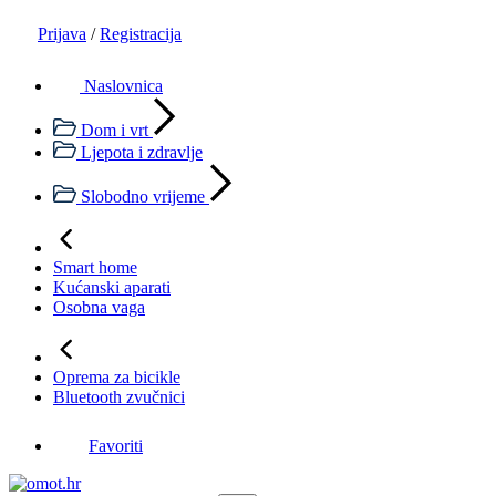
Prijava
/
Registracija
Naslovnica
Dom i vrt
Ljepota i zdravlje
Slobodno vrijeme
Smart home
Kućanski aparati
Osobna vaga
Oprema za bicikle
Bluetooth zvučnici
Favoriti