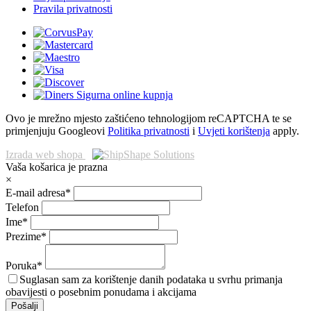
Pravila privatnosti
Ovo je mrežno mjesto zaštićeno tehnologijom reCAPTCHA te se
primjenjuju Googleovi
Politika privatnosti
i
Uvjeti korištenja
apply.
Izrada web shopa
Vaša košarica je prazna
×
E-mail adresa*
Telefon
Ime*
Prezime*
Poruka*
Suglasan sam za korištenje danih podataka u svrhu primanja
obavijesti o posebnim ponudama i akcijama
Pošalji