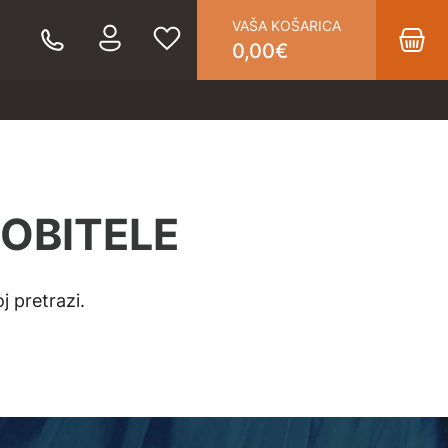
VAŠA KOŠARICA
0,00
€
OBITELE
j pretrazi.