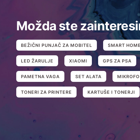
Možda ste zainteresi
BEŽIČNI PUNJAČ ZA MOBITEL
SMART HOM
LED ŽARULJE
XIAOMI
GPS ZA PSA
PAMETNA VAGA
SET ALATA
MIKROFO
TONERI ZA PRINTERE
KARTUŠE I TONERJI