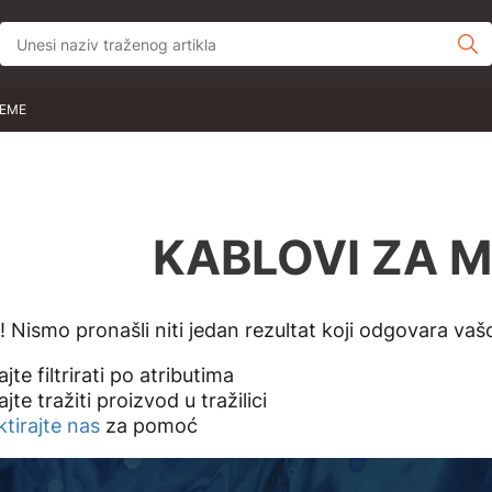
JEME
KABLOVI ZA M
 Nismo pronašli niti jedan rezultat koji odgovara vašo
jte filtrirati po atributima
jte tražiti proizvod u tražilici
tirajte nas
za pomoć