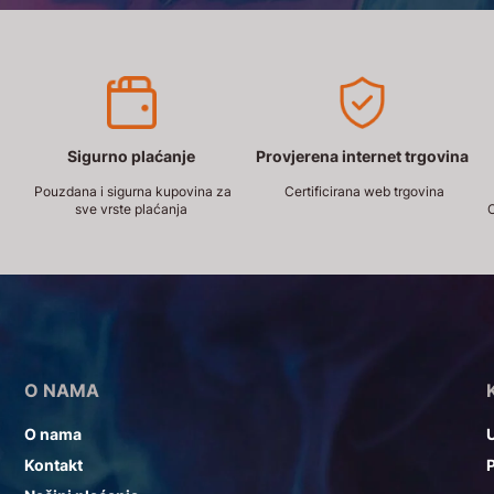
Sigurno plaćanje
Provjerena internet trgovina
Pouzdana i sigurna kupovina za
Certificirana web trgovina
sve vrste plaćanja
O
O NAMA
O nama
U
Kontakt
P