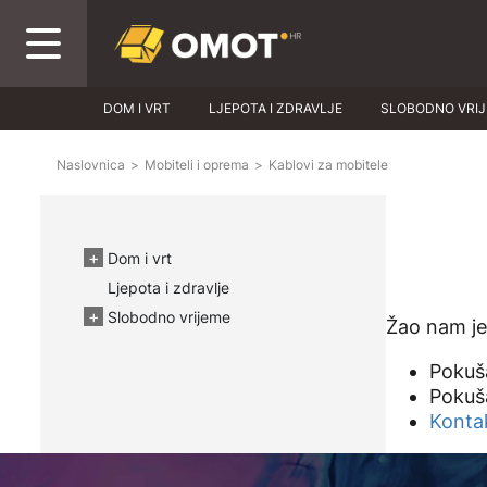
DOM I VRT
LJEPOTA I ZDRAVLJE
SLOBODNO VRI
Naslovnica
>
Mobiteli i oprema
>
Kablovi za mobitele
Dom i vrt
Ljepota i zdravlje
Slobodno vrijeme
Žao nam je!
Pokuša
Pokuša
Kontak